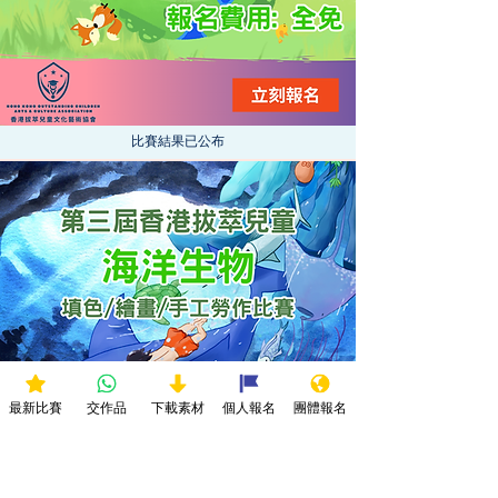
比賽結果已公布
最新比賽
交作品
下載素材
個人報名
團體報名