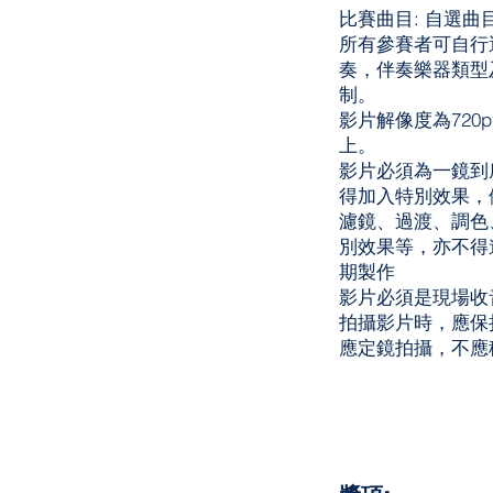
比賽曲目: 自選曲
所有參賽者可自行
奏，伴奏樂器類型
制。
影片解像度為720p (
上。
影片必須為一鏡到
得加入特別效果，
濾鏡、過渡、調色
別效果等，亦不得
期製作
影片必須是現場收
拍攝影片時，應保
應定鏡拍攝，不應