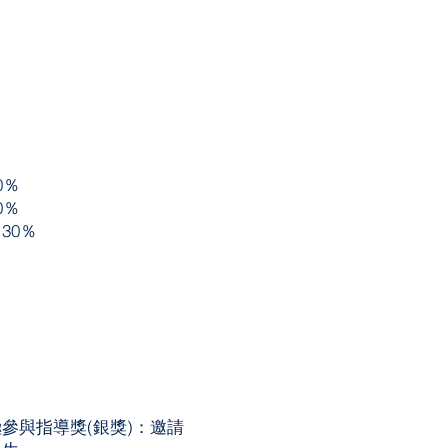
0％
0％
30％
參與指導獎(銀獎)：邀請