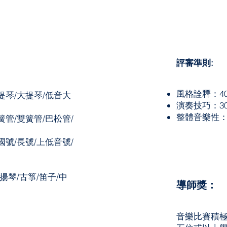
評審準則:
​風格詮釋：4
提琴/大提琴/低音大
演奏技巧：3
整體音樂性：
簧管/雙簧管/巴松管/
國號/長號/上低音號/
/揚琴/古箏/笛子/中
導師獎：
音樂比賽積極