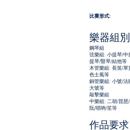
比賽形式:
樂器組別
鋼琴
​組
弦樂組: 小提琴/中
提琴/豎琴/結他等
木管樂組: 長笛/單
色士風等
銅管樂組: 小號/法
大號等
敲擊樂組
中樂組: 二胡/琵琶
阮/嗩吶/笙等
作品要求