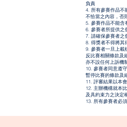
負責
4. 所有參賽作
不恰當之內容，否
5. 參賽作品不能
6. 參賽者所提供
7. 請確保參賽者
8. 得獎者不得將
9. 參賽者一旦
反比賽相關條款及
亦不設任何上訴機
10. 參賽者同意
暫停比賽的條款及
11. 評審結果以
12. 主辦機構就
及具約束力之決定
13. 所有參賽者