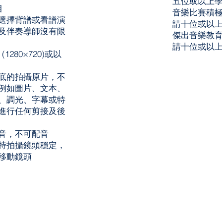
五位或以上
目
音樂比賽積極
選擇背譜或看譜演
請十位或以
及伴奏導師沒有限
傑出音樂教育
請十位或以
1280×720)或以
底的拍攝原片，不
例如圖片、文本、
、調光、字幕或特
進行任何剪接及後
音，不可配音
持拍攝鏡頭穩定，
移動鏡頭