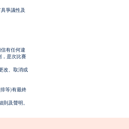
何具爭議性及
相信有任何違
利，是次比賽
、更改、取消或
排等)有最終
賽細則及聲明。