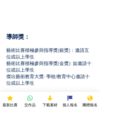
導師獎：
藝術比賽積極參與指導獎(銀獎)：邀請五
位或以上學生
藝術比賽積極參與指導獎(金獎): 如邀請十
位或以上學生
傑出藝術教育大獎: 學校/教育中心邀請十
位或以上學生
最新比賽
交作品
下載素材
個人報名
團體報名
比賽細則及聲明：
1. 所有參賽者作品必須於截止前上傳作品，逾期遞交
作品將不獲接納。
2. 所有參賽作品必須為參賽者的作品，不得使用他人