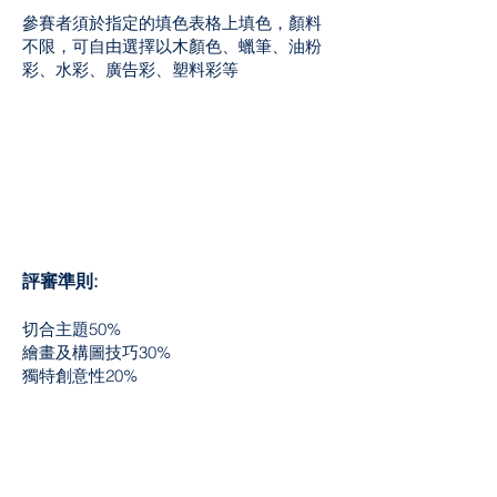
參賽者須於指定的填色表格上填色，顏料
不限，可自由選擇以木顏色、蠟筆、油粉
彩、水彩、廣告彩、塑料彩等
評審準則:
切合主題50%
繪畫及構圖技巧30%
獨特創意性20%