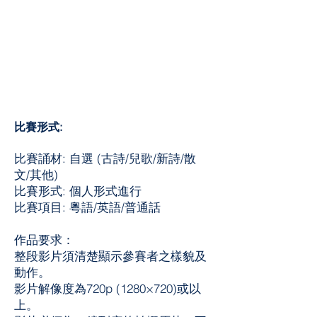
比賽形式:
比賽誦材: 自選 (古詩/兒歌/新詩/散
文/其他)
比賽形式: 個人形式進行
比賽項目: 粵語/英語/普通話
作品要求：
整段影片須清楚顯示參賽者之樣貌及
動作。
影片解像度為720p (1280×720)或以
上。