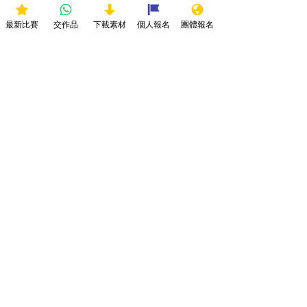
比賽細則及聲明：
最新比賽
交作品
下載素材
個人報名
團體報名
1. 所有參賽者作品必須於截止前上傳作
品，逾期遞交作品將不獲接納。
2. 所有參賽作品必須為參賽者的作品，不
得使用他人的作品參賽。
3. 參賽作品必須為原創及不會侵犯第三者
的權利 (包括知識產權、保密權或私隱
權)。如有違規，即被取消參賽或得獎資
格。參賽作品如抵觸任何法例，一切法律
責任將由參賽者承擔，本會概不負責
4. 所有參賽作品不能含有淫褻、暴力、色
情、誹謗、不良意識、侮辱成分或任何具
爭議性及不恰當之內容，否則會取消其參
賽資格而無需另行通知。
5. 參賽作品不能含有宣傳商業或政治元
素。
6. 參賽者所提供之個人資料只作比賽聯絡
及發放比賽通知之用途。
7. 請確保參賽者之個人資料正確無誤，如
有錯誤本會概不負責。