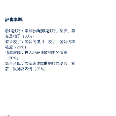
評審準則:
歌唱技巧︰掌握歌曲演唱技巧、旋律、節
奏及拍子（30%）
發音咬字︰聲音的運用，咬字、發音的準
確度（20%）
情感演繹︰投入地表達歌詞中的情感
（30%）
舞台台風︰恰當表達歌曲的肢體語言、衣
著、眼神及表情（20%）