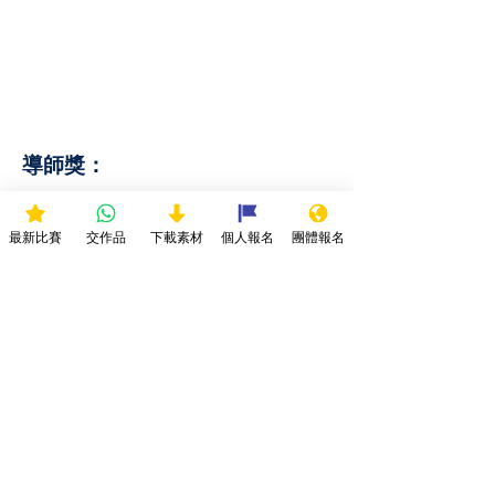
導師獎：
歌唱比賽積極參與指導獎(銀獎)：邀請五
位或以上學生
最新比賽
交作品
下載素材
個人報名
團體報名
歌唱比賽比賽積極參與指導獎(金獎): 如邀
請十位或以上學生
傑出音樂教育大獎: 學校/教育中心邀請十
位或以上學生
比賽細則及聲明：
1. 所有參賽者作品必須於截止前上傳作品，逾期遞交
作品將不獲接納。