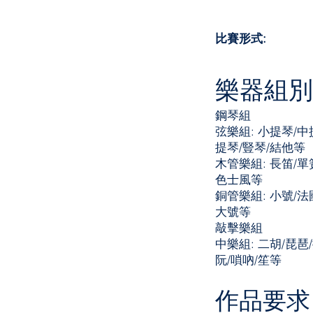
比賽形式:
樂器組別
鋼琴
​組
弦樂組: 小提琴/中
提琴/豎琴/結他等
木管樂組: 長笛/單
色士風等
銅管樂組: 小號/法
大號等
敲擊樂組
中樂組: 二胡/琵琶
阮/嗩吶/笙等
作品要求