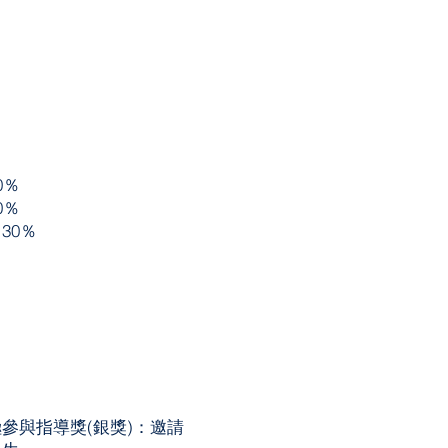
0％
0％
30％
參與指導獎(銀獎)：邀請