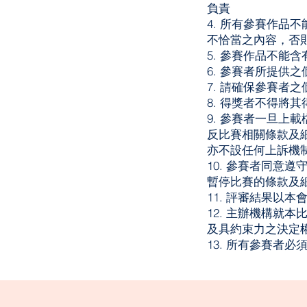
負責
4. 所有參賽作
不恰當之內容，否
5. 參賽作品不能
6. 參賽者所提供
7. 請確保參賽者
8. 得獎者不得將
9. 參賽者一旦
反比賽相關條款及
亦不設任何上訴機
10. 參賽者同意
暫停比賽的條款及
11. 評審結果以
12. 主辦機構就
及具約束力之決定
13. 所有參賽者