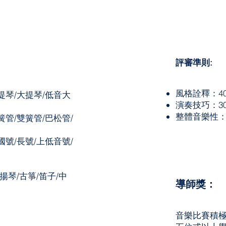
評審準則:
​風格詮釋：4
提琴/大提琴/低音大
演奏技巧：3
整體音樂性：
簧管/雙簧管/巴松管/
國號/長號/上低音號/
/揚琴/古箏/笛子/中
導師獎：
音樂比賽積極