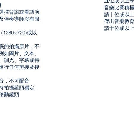
五位或以上
目
音樂比賽積極
選擇背譜或看譜演
請十位或以
及伴奏導師沒有限
傑出音樂教育
請十位或以
1280×720)或以
底的拍攝原片，不
例如圖片、文本、
、調光、字幕或特
進行任何剪接及後
音，不可配音
持拍攝鏡頭穩定，
移動鏡頭