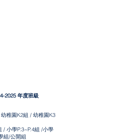
4
-2025
年度班級
 幼稚園K2組 / 幼稚園K3
組 / 小學P.3~P.4組 /小學
/中學組/公開組