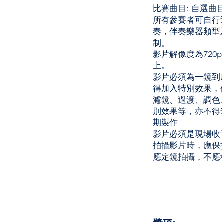
比賽曲目: 自選曲
所有參賽者可自行
奏，伴奏樂器類型
制。
影片解像度為720p (
上。
影片必須為一鏡到
得加入特別效果，
濾鏡、過渡、調色
別效果等，亦不得
期製作
影片必須是現場收
拍攝影片時，應保
應定鏡拍攝，不應