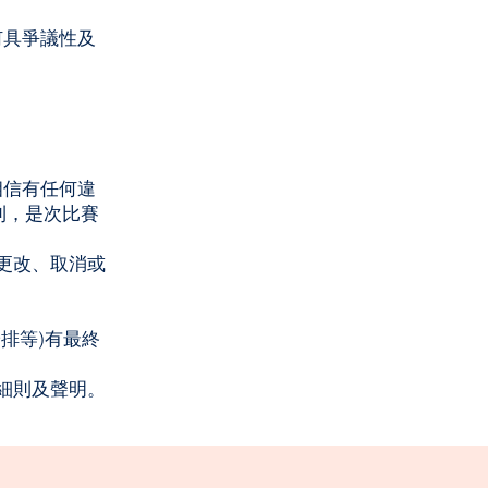
何具爭議性及
相信有任何違
利，是次比賽
、更改、取消或
排等)有最終
賽細則及聲明。