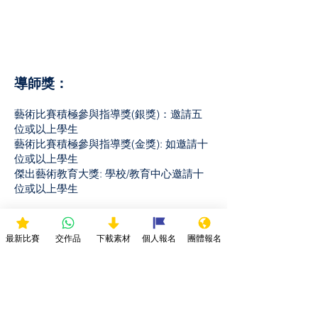
導師獎：
藝術比賽積極參與指導獎(銀獎)：邀請五
位或以上學生
藝術比賽積極參與指導獎(金獎): 如邀請十
位或以上學生
傑出藝術教育大獎: 學校/教育中心邀請十
位或以上學生
最新比賽
交作品
下載素材
個人報名
團體報名
比賽細則及聲明：
1. 所有參賽者作品必須於截止前上傳作品，逾期遞交
作品將不獲接納。
2. 所有參賽作品必須為參賽者的作品，不得使用他人