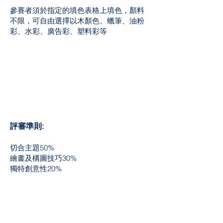
參賽者須於指定的填色表格上填色，顏料
不限，可自由選擇以木顏色、蠟筆、油粉
彩、水彩、廣告彩、塑料彩等
評審準則:
切合主題50%
繪畫及構圖技巧30%
獨特創意性20%