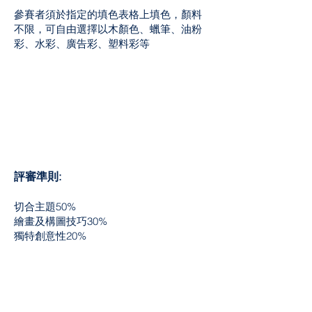
參賽者須於指定的填色表格上填色，顏料
不限，可自由選擇以木顏色、蠟筆、油粉
彩、水彩、廣告彩、塑料彩等
評審準則:
切合主題50%
繪畫及構圖技巧30%
獨特創意性20%