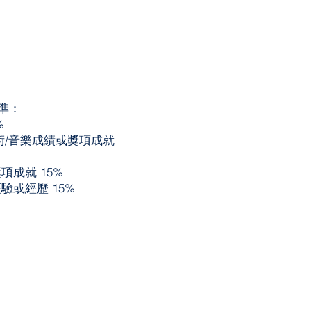
準：
%
術/音樂成績或獎項成就
項成就 15%
驗或經歷 15%